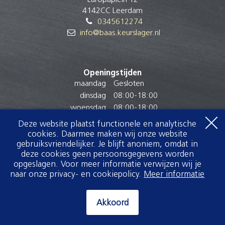
4142CC Leerdam
0345612274
info@baas.keurslager.nl
Openingstijden
maandag
Gesloten
dinsdag
08:00
-
18:00
woensdag
08:00
-
18:00
donderdag
08:00
-
18:00
Deze website plaatst functionele en analytische
vrijdag
08:00
-
18:00
cookies. Daarmee maken wij onze website
zaterdag
08:00
-
16:00
gebruiksvriendelijker. Je blijft anoniem, omdat in
deze cookies geen persoonsgegevens worden
zondag
Gesloten
opgeslagen. Voor meer informatie verwijzen wij je
naar onze privacy- en cookiepolicy.
Meer informatie
Akkoord