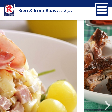
Rien & Irma Baas
keurslager