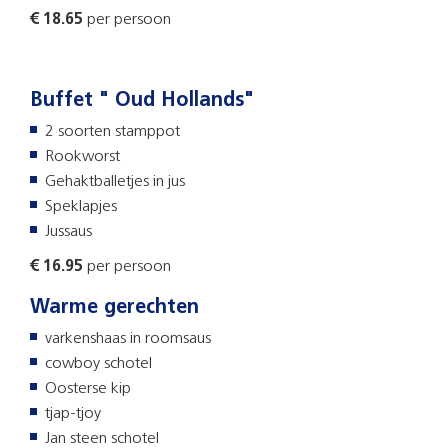
€ 18.65
per persoon
Buffet " Oud Hollands"
2 soorten stamppot
Rookworst
Gehaktballetjes in jus
Speklapjes
Jussaus
€ 16.95
per persoon
Warme gerechten
varkenshaas in roomsaus
cowboy schotel
Oosterse kip
tjap-tjoy
Jan steen schotel