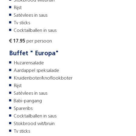
Stokbrood wit/bruin
Rijst
Satévlees in saus
Tv sticks
Cocktailballen in saus
€ 17.95
per persoon
Buffet " Europa"
Huzarensalade
Aardappel speksalade
Kruidenboter/knoflookboter
Rijst
Satévlees in saus
Babi-pangang
Spareribs
Cocktailballen in saus
Stokbrood wit/bruin
Tv sticks