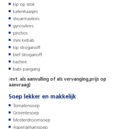
kip op stok
katenhaasjes
shoarmavlees
gyrosvlees
pinchos
mini kebab
kip stroganoff
bief stroganoff
hachee
babi-pangang
(
evt. als aanvulling of als vervanging,prijs op
aanvraag)
Soep lekker en makkelijk
Tomatensoep
Groentesoep
Mosterdroomsoep
Aspergehamsoep