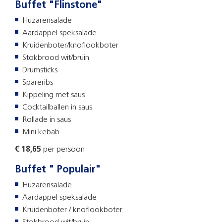
Buffet "Flinstone"
Huzarensalade
Aardappel speksalade
Kruidenboter/knoflookboter
Stokbrood wit/bruin
Drumsticks
Spareribs
Kippeling met saus
Cocktailballen in saus
Rollade in saus
Mini kebab
€ 18,65
per persoon
Buffet " Populair"
Huzarensalade
Aardappel speksalade
Kruidenboter / knoflookboter