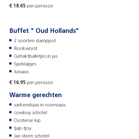
€ 18.65
per persoon
Buffet " Oud Hollands"
2 soorten stamppot
Rookworst
Gehaktballetjes in jus
Speklapjes
Jussaus
€ 16.95
per persoon
Warme gerechten
varkenshaas in roomsaus
cowboy schotel
Oosterse kip
tjap-tjoy
Jan steen schotel