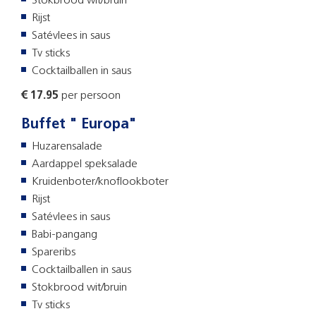
Stokbrood wit/bruin
Rijst
Satévlees in saus
Tv sticks
Cocktailballen in saus
€ 17.95
per persoon
Buffet " Europa"
Huzarensalade
Aardappel speksalade
Kruidenboter/knoflookboter
Rijst
Satévlees in saus
Babi-pangang
Spareribs
Cocktailballen in saus
Stokbrood wit/bruin
Tv sticks