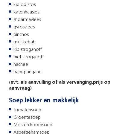
kip op stok
katenhaasjes
shoarmavlees
gyrosvlees
pinchos
mini kebab
kip stroganoff
bief stroganoff
hachee
babi-pangang
(
evt. als aanvulling of als vervanging,prijs op
aanvraag)
Soep lekker en makkelijk
Tomatensoep
Groentesoep
Mosterdroomsoep
Aspergehamsoep