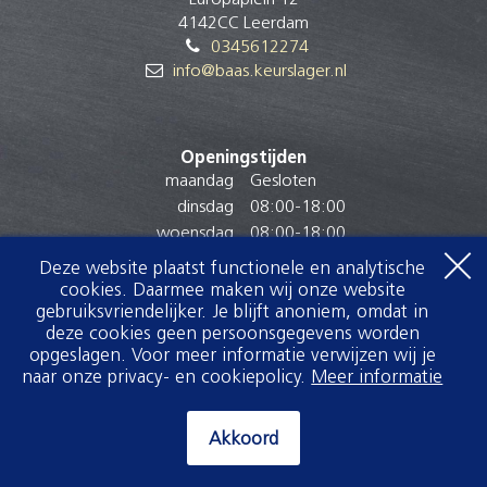
4142CC Leerdam
0345612274
info@baas.keurslager.nl
Openingstijden
maandag
Gesloten
dinsdag
08:00
-
18:00
woensdag
08:00
-
18:00
donderdag
08:00
-
18:00
Deze website plaatst functionele en analytische
vrijdag
08:00
-
18:00
cookies. Daarmee maken wij onze website
zaterdag
08:00
-
16:00
gebruiksvriendelijker. Je blijft anoniem, omdat in
deze cookies geen persoonsgegevens worden
zondag
Gesloten
opgeslagen. Voor meer informatie verwijzen wij je
naar onze privacy- en cookiepolicy.
Meer informatie
Akkoord