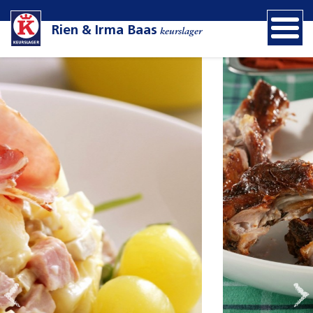
Rien & Irma Baas
keurslager