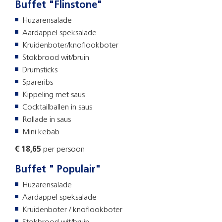
Buffet "Flinstone"
Huzarensalade
Aardappel speksalade
Kruidenboter/knoflookboter
Stokbrood wit/bruin
Drumsticks
Spareribs
Kippeling met saus
Cocktailballen in saus
Rollade in saus
Mini kebab
€ 18,65
per persoon
Buffet " Populair"
Huzarensalade
Aardappel speksalade
Kruidenboter / knoflookboter