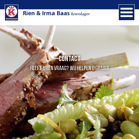
Rien & Irma Baas
keurslager
Contact
Heeft u een vraag? Wij helpen u graag!