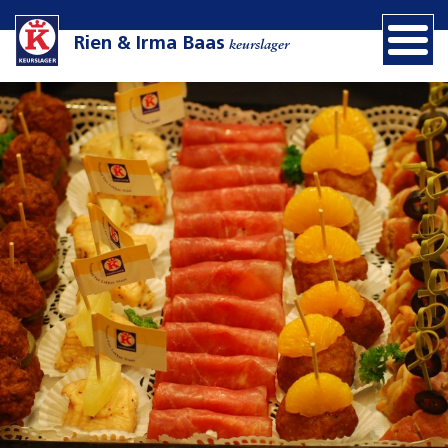
Rien & Irma Baas
keurslager