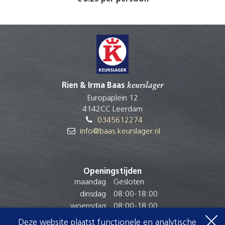
Rien & Irma Baas
keurslager
Europaplein 12
4142CC Leerdam
0345612274
info@baas.keurslager.nl
Openingstijden
maandag
Gesloten
dinsdag
08:00
-
18:00
woensdag
08:00
-
18:00
donderdag
08:00
-
18:00
Deze website plaatst functionele en analytische