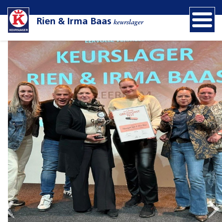
Rien & Irma Baas
keurslager