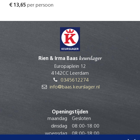
€ 13,65
per persoon
Rien & Irma Baas
keurslager
Europaplein 12
4142CC Leerdam
0345612274
info@baas.keurslager.nl
Openingstijden
maandag
Gesloten
dinsdag
08:00
-
18:00
woensdag
08:00
-
18:00