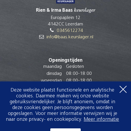
Rien & Irma Baas
keurslager
Europaplein 12
4142CC Leerdam
0345612274
info@baas.keurslager.nl
Openingstijden
maandag
Gesloten
dinsdag
08:00
-
18:00
woensdag
08:00
-
18:00
donderdag
08:00
-
18:00
Deze website plaatst functionele en analytische
vrijdag
08:00
-
18:00
cookies. Daarmee maken wij onze website
gebruiksvriendelijker. Je blijft anoniem, omdat in
zaterdag
08:00
-
16:00
deze cookies geen persoonsgegevens worden
zondag
Gesloten
opgeslagen. Voor meer informatie verwijzen wij je
naar onze privacy- en cookiepolicy.
Meer informatie