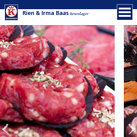
Rien & Irma Baas
keurslager