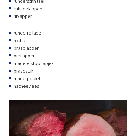
runderschnitzel
sukadelappen
riblappen
runderrollade
rosbief
braadlappen
bieflappen
magere stooflapjes
braadstuk
runderpoulet
hacheevlees