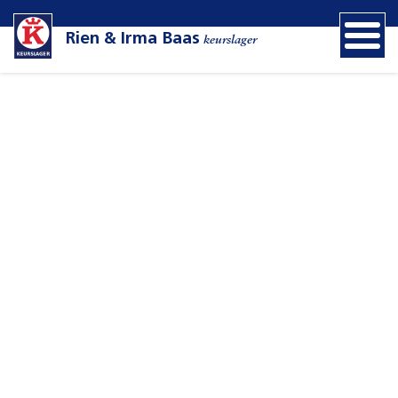
Rien & Irma Baas
keurslager