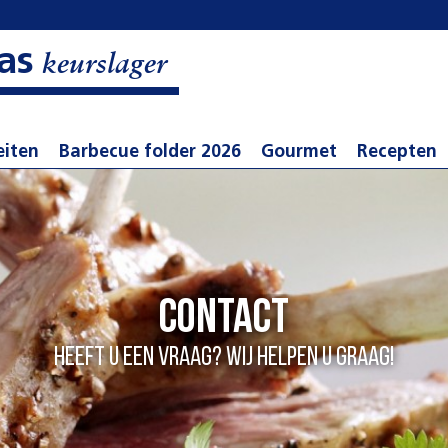
as
keurslager
eiten
Barbecue folder 2026
Gourmet
Recepten
Contact
Heeft u een vraag? Wij helpen u graag!