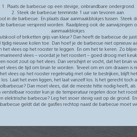
Plaats de barbecue op een stevige, onbrandbare ondergrond.
Steek de barbecue tenminste 1 uur van tevoren aan.
skool in de barbecue. En plaats daar aanmaakblokjes tussen. Stee
 de barbecue verspreid worden. Raadpleeg ook de aanwijzingen op
aanmaakblokjes.
skool of briketten grijs van kleur? Dan heeft de barbecue de juiste
tijdig nieuwe kolen toe. Dan hoef je de barbecue niet opnieuw aa
 het vlees op het rooster te leggen. En om het te keren. Zo blijv
marineerd vlees – voordat je het roostert – goed droog met keu
en nooit zout op het vlees. Dan verschijnt er vocht, dat het bruin 
et vlees de tijd om bruin te worden. Teveel om en om draaien is n
et vlees op het rooster regelmatig met olie te bestrijken, blijft he
t los. Laat het even liggen, het laat vanzelf los. Is het gerecht toc
olbarbecue? Dan moet vlees, dat de meeste hitte nodig heeft, al
 verstelbaar rooster kun je de temperatuur regelen door het rooste
n elektrische barbecue? Leg het snoer stevig vast op de grond. E
barbecue geldt dat de gasfles rechtop naast de barbecue moet w