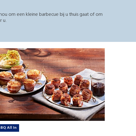
nou om een kleine barbecue bij u thuis gaat of om
r u.
BBQ All In