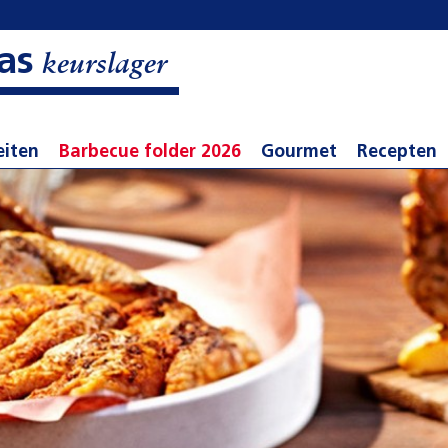
as
keurslager
eiten
Barbecue folder 2026
Gourmet
Recepten