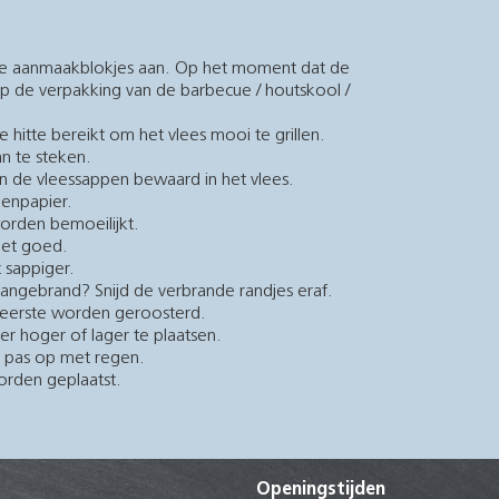
k de aanmaakblokjes aan. Op het moment dat de
 de verpakking van de barbecue / houtskool /
 hitte bereikt om het vlees mooi te grillen.
n te steken.
en de vleessappen bewaard in het vlees.
kenpapier.
worden bemoeilijkt.
iet goed.
t sappiger.
h aangebrand? Snijd de verbrande randjes eraf.
s eerste worden geroosterd.
r hoger of lager te plaatsen.
n pas op met regen.
orden geplaatst.
Openingstijden