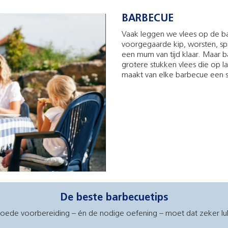
BARBECUE
Vaak leggen we vlees op de ba
voorgegaarde kip, worsten, spi
een mum van tijd klaar. Maar 
grotere stukken vlees die op 
maakt van elke barbecue een s
De beste barbecuetips
n goede voorbereiding – én de nodige oefening – moet dat zeker l