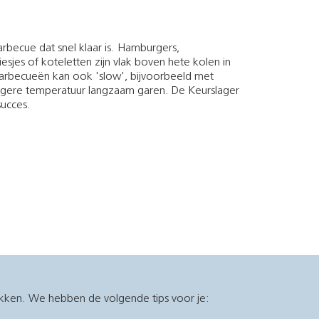
rbecue dat snel klaar is. Hamburgers,
esjes of koteletten zijn vlak boven hete kolen in
barbecueën kan ook 'slow', bijvoorbeeld met
lagere temperatuur langzaam garen. De Keurslager
ucces.
ukken. We hebben de volgende tips voor je: